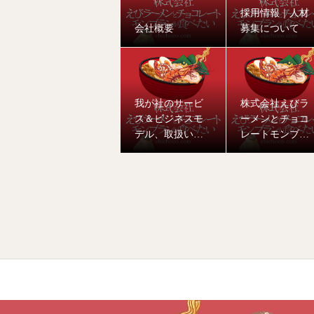
採用情報｜人材
会社概要
募集について
我が社のサービ
株式会社えびラ
ス＆ビジネスモ
ーメンとチョコ
デル、取扱い商
レートモンブラ
品プロダクト
ンが食べたい に
ついて